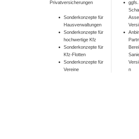
Privatversicherungen
ggfs.
Scha
Sonderkonzepte für
Asse
Hausverwaltungen
Versi
Sonderkonzepte für
Anbi
hochwertige Kfz
Partn
Sonderkonzepte für
Berei
Kfz-Flotten
Sanie
Sonderkonzepte für
Vers
Vereine
n
Sonderkonzepte für
eige
PV-Anlagen
Versicherungen
Scha