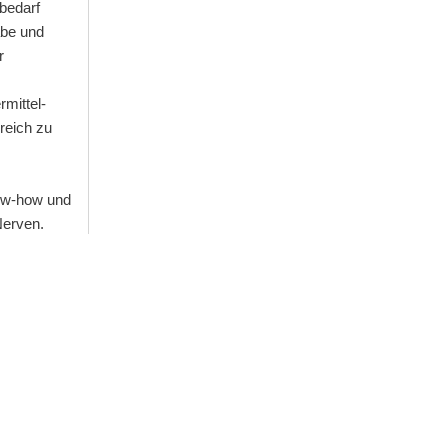
 bedarf
abe und
r
mittel-
reich zu
ow-how und
 Nerven.
gramme
Netzwerkpartner