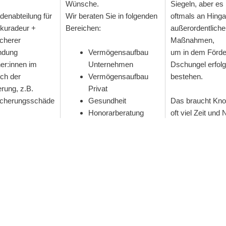
Wünsche.
Siegeln, aber es
denabteilung für
Wir beraten Sie in folgenden
oftmals an Hing
kuradeur +
Bereichen:
außerordentliche
cherer
Maßnahmen,
ndung
Vermögensaufbau
um in dem Förder
er:innen im
Unternehmen
Dschungel erfolg
ch der
Vermögensaufbau
bestehen.
rung, z.B.
Privat
icherungsschäde
Gesundheit
Das braucht Kn
Honorarberatung
oft viel Zeit und
ne Gutachter
denpilot
Vorsorgeinstitut
Förderpro