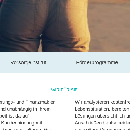
Vorsorgeinstitut
Förderprogramme
WIR FÜR SIE.
herungs- und Finanzmakler
Wir analysieren kostenfrei
und unabhängig in Ihrem
Lebenssituation, bereite
eit ist darauf
Lösungen übersichtlich un
ge Kundenbindung mit
Anschließend entscheide
tner zu etablieren. Wir
die weitere Vorgehenswei